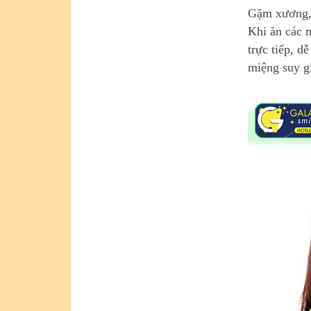
Gặm xương, n
Khi ăn các 
trực tiếp, d
miệng suy g