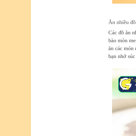
Ăn nhiều đồ
Các đồ ăn n
bào mòn me
ăn các món 
bạn nhớ súc