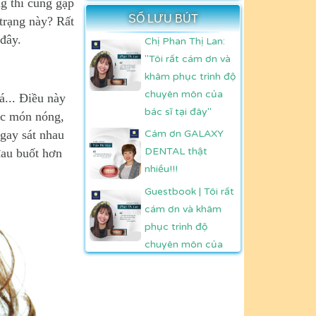
g thì cũng gặp
SỔ LƯU BÚT
trạng này? Rất
 đây.
Chị Phan Thị Lan:
"Tôi rất cám ơn và
khâm phục trình độ
chuyên môn của
á... Điều này
bác sĩ tại đây"
các món nóng,
ngay sát nhau
Cám ơn GALAXY
DENTAL thật
đau buốt hơn
nhiều!!!
Guestbook | Tôi rất
cám ơn và khâm
phục trình độ
chuyên môn của
bác sĩ Trần Mừng -
Phan Thị Lan
Guestbook | Cám
ơn Bác sỹ GALAXY