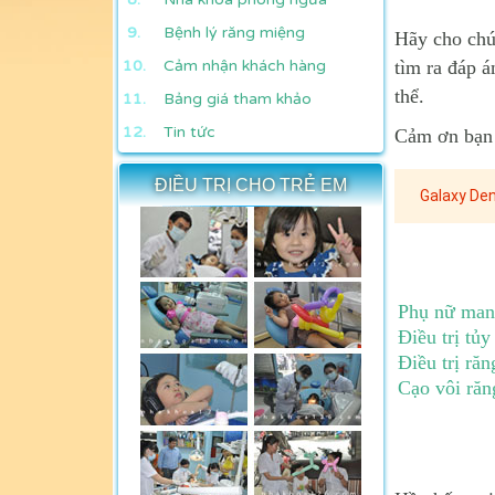
Bệnh lý răng miệng
Hãy cho chún
Cảm nhận khách hàng
tìm ra đáp á
thể.
Bảng giá tham khảo
Tin tức
Cảm ơn bạn 
ĐIỀU TRỊ CHO TRẺ EM
Galaxy Dent
Phụ nữ mang
Điều trị tủy
Điều trị ră
Cạo vôi răn