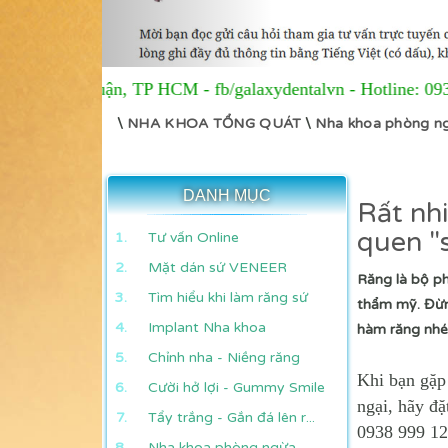
huận, TP HCM
-
fb/galaxydentalvn - Hotline: 0938 999 126 -
\
NHA KHOA TỔNG QUÁT
\
Nha khoa phòng n
DANH MỤC
Rất nhi
quen "
Tư vấn Online
Mặt dán sứ VENEER
Răng là bộ ph
Tìm hiểu khi làm răng sứ
thẩm mỹ. Đừng
Implant Nha khoa
hàm răng nhé
Chỉnh nha - Niềng răng
Khi bạn gặp 
Cười hở lợi - Gummy Smile
ngại, hãy đặ
Tẩy trắng - Gắn đá lên r...
0938 999 12
Nha khoa phòng ngừa