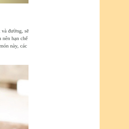
chân thành cám ơn
Nha khoa Ngân Hà
đã tận tình giúp đỡ
em trong quá trình
điều chỉnh răng do
t và đường, sẽ
bị mẻ vì tai nạn xe"
n nên hạn chế
 món này, các
DVĐA Lương Mạnh
Hải: " Cám ơn Bs
Mừng - người luôn
dành cho tôi sự
quan tâm tận tình
tuyệt đối!"