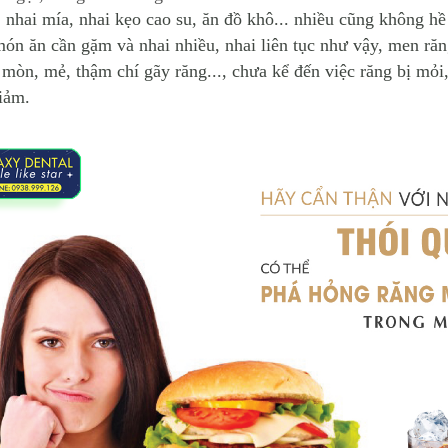
hai mía, nhai kẹo cao su, ăn đồ khô... nhiều cũng không hề 
món ăn cần gặm và nhai nhiều, nhai liên tục như vậy, m
en răn
ễ mòn, mẻ, thậm chí gãy răng..., chưa kể đến việc răng bị mỏi
iảm.