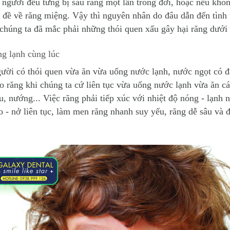
người đều từng bị sâu răng một lần trong đời, hoặc nếu khôn
 đề về răng miệng. Vậy thì nguyên nhân do đâu dẫn đến tình 
 chúng ta đã mắc phải những thói quen xấu gây hại răng dưới
g lạnh cùng lúc
gười có thói quen vừa ăn vừa uống nước lạnh, nước ngọt có đ
ho răng khi chúng ta cứ liên tục vừa uống nước lạnh vừa ăn 
ẩu, nướng... Việc răng phải tiếp xúc với nhiệt độ nóng - lạnh 
o - nở liên tục, làm men răng nhanh suy yếu, răng dễ sâu và 