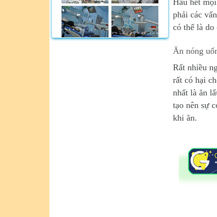
Hầu hết mọi 
phải các vấn
có thể là do
Ăn nóng uốn
Rất nhiều n
rất có hại c
nhất là ăn l
tạo nên sự c
khi ăn.