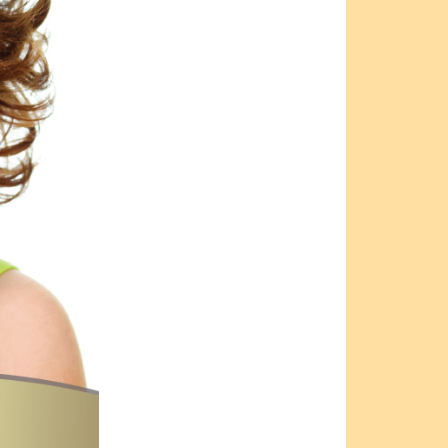
DENTAL
Guestbook | Cám
ơn bác sỹ đã giúp
em có hàm răng rất
đẹp và ưng ý -
Nguyễn Thu Trang
Bé Thu Tâm: "Xin