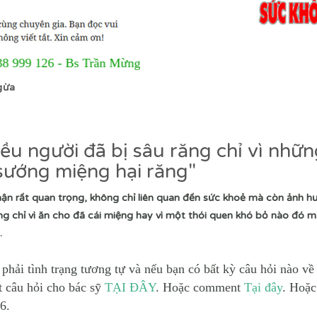
 Bs Trần Mừng
gừa
ều người đã bị sâu răng chỉ vì nhữn
sướng miệng hại răng"
ận rất quan trọng, không chỉ liên quan đến sức khoẻ mà còn ảnh h
 chỉ vì ăn cho đã cái miệng hay vì một thói quen khó bỏ nào đó m
.
phải tình trạng tương tự và nếu bạn có bất kỳ câu hỏi nào v
t câu hỏi cho bác sỹ
TẠI ĐÂY
. Hoặc comment
Tại đây
. Hoặc
6.