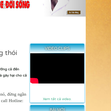
VIDEO CLIPS
g thói
ưởng cả đến
à gây hại cho cả
ề nó, đừng ngần
Xem tất cả video.
 call Hotline:
BÀI MỚI