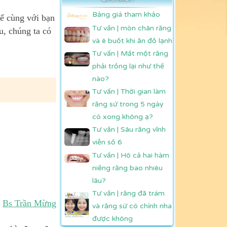
Bảng giá tham khảo
để cùng với bạn
Tư vấn | mòn chân răng
u, chúng ta có
và ê buốt khi ăn đồ lạnh
Tư vấn | Mất một răng
phải trồng lại như thế
nào?
Tư vấn | Thời gian làm
răng sứ trong 5 ngày
có xong không ạ?
Tư vấn | Sâu răng vĩnh
viễn số 6
Tư vấn | Hô cả hai hàm
niềng răng bao nhiêu
lâu?
Tư vấn | răng đã trám
Bs Trần Mừng
và răng sứ có chỉnh nha
được không