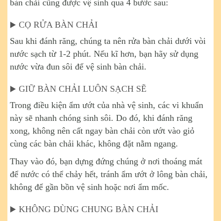
bàn chải cũng được vệ sinh qua 4 bước sau:
CỌ RỬA BÀN CHẢI
▶️
Sau khi đánh răng, chúng ta nên rửa bàn chải dưới vòi
nước sạch từ 1-2 phút. Nếu kĩ hơn, bạn hãy sử dụng
nước vừa đun sôi để vệ sinh bàn chải.
GIỮ BÀN CHẢI LUÔN SẠCH SẼ
▶️
Trong điều kiện ẩm ướt của nhà vệ sinh, các vi khuẩn
này sẽ nhanh chóng sinh sôi. Do đó, khi đánh răng
xong, không nên cất ngay bàn chải còn ướt vào giỏ
cùng các bàn chải khác, không đặt nằm ngang.
Thay vào đó, bạn dựng đứng chúng ở nơi thoáng mát
để nước có thể chảy hết, tránh ẩm ướt ở lông bàn chải,
không để gần bồn vệ sinh hoặc nơi ẩm mốc.
KHÔNG DÙNG CHUNG BÀN CHẢI
▶️