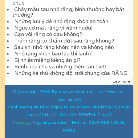
phục!
Chảy máu sau nhổ răng, bình thường hay bất
thường?
Những lưu ý để nhổ răng khôn an toàn
Nguy cơ mất răng vì viêm nướu!
Cạo vôi răng có đau không?
Trám răng có chấm dứt sâu răng không?
Sau khi nhổ răng khôn: nên và không nên
Nhổ răng khôn bao lâu thì lành?
Bị nhiệt miệng kiêng ăn gì?
Bệnh nha chu và những điều cần biết!
Những kẻ thù không đội trời chung của RĂNG
List-more
©
Copyright
2010 By bacsynhakhoa.vn -
Trao kiến thức -
Nhận nụ cười
Kênh thông tin tổng hợp của Trung tâm Nha khoa Kỹ thuật
cao NGÂN HÀ - GALAXY DENTAL CLINIC
Fanpage
:
f/galaxydentalvn - Hotline: 0938 999 126 Bs
Mừng