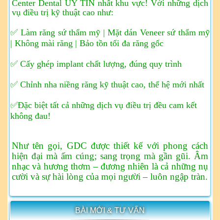
Center Dental UY TÍN nhất khu vực!
Với những dịch
vụ điều trị kỹ thuật cao như:
✅ Làm răng sứ thẩm mỹ | Mặt dán Veneer sứ thẩm mỹ
| Không mài răng | Bảo tồn tối đa răng gốc
✅ Cấy ghép implant chất lượng, đúng quy trình
✅ Chỉnh nha niềng răng kỹ thuật cao, thế hệ mới nhất
✅Đặc biệt tất cả những dịch vụ điều trị đều cam kết
không đau!
Như tên gọi, GDC được thiết kế với phong cách
hiện đại mà ấm cúng; sang trọng mà gần gũi. Âm
nhạc và hương thơm – đương nhiên là cả những nụ
cười và sự hài lòng của mọi người – luôn ngập tràn.
BÀI MỚI & TƯ VẤN