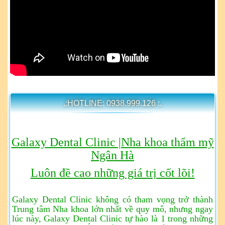
.:HOTLINE: 0938.999.126 :.
Galaxy Dental Clinic |Nha khoa thẩm mỹ
Ngân Hà
Luôn đề cao những giá trị cốt lõi!
Galaxy Dental Clinic không có tham vọng trở thành
Trung tâm Nha khoa lớn nhất về quy mô, nhưng ngay
lúc này, Galaxy Dental Clinic tự hào là 1 trong những