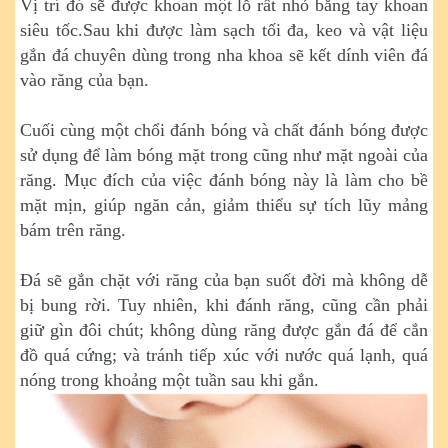
Vị trí đó sẽ được khoan một lỗ rất nhỏ bằng tay khoan
siêu tốc.Sau khi được làm sạch tối đa, keo và vật liệu
gắn đá chuyên dùng trong nha khoa sẽ kết dính viên đá
vào răng của bạn.
Cuối cùng một chổi đánh bóng và chất đánh bóng được
sử dụng để làm bóng mặt trong cũng như mặt ngoài của
răng. Mục đích của việc đánh bóng này là làm cho bề
mặt mịn, giúp ngăn cản, giảm thiểu sự tích lũy mảng
bám trên răng.
Đá sẽ gắn chặt với răng của bạn suốt đời mà không dễ
bị bung rời. Tuy nhiên, khi đánh răng, cũng cần phải
giữ gìn đôi chút; không dùng răng được gắn đá để cắn
đồ quá cứng; và tránh tiếp xúc với nước quá lạnh, quá
nóng trong khoảng một tuần sau khi gắn.