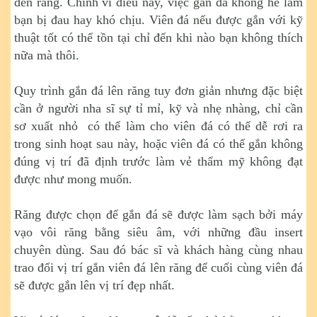
đến răng. Chính vì điều này, việc gắn đá không hề làm
bạn bị đau hay khó chịu. Viên đá nếu được gắn với kỹ
thuật tốt có thể tồn tại chỉ đến khi nào bạn không thích
nữa mà thôi.
Quy trình gắn đá lên răng tuy đơn giản nhưng đặc biệt
cần ở người nha sĩ sự tỉ mỉ, kỹ và nhẹ nhàng, chỉ cần
sơ xuất nhỏ có thể làm cho viên đá có thể dễ rơi ra
trong sinh hoạt sau này, hoặc viên đá có thể gắn không
đúng vị trí đã định trước làm vẻ thẩm mỹ không đạt
được như mong muốn.
Răng được chọn để gắn đá sẽ được làm sạch bởi máy
vạo vôi răng bằng siêu âm, với những đầu insert
chuyên dùng. Sau đó bác sĩ và khách hàng cùng nhau
trao đổi vị trí gắn viên đá lên răng để cuối cùng viên đá
sẽ được gắn lên vị trí đẹp nhất.