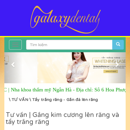
Toggle
Previous
Next
navigation
hoa thẩm mỹ Ngân Hà
-
Địa chỉ: Sô 6 Hoa Phượng, P2, Qu
\
TƯ VẤN
\
Tẩy trắng răng - Gắn đá lên răng
Tư vấn | Gắng kim cương lên răng và
tẩy trắng răng