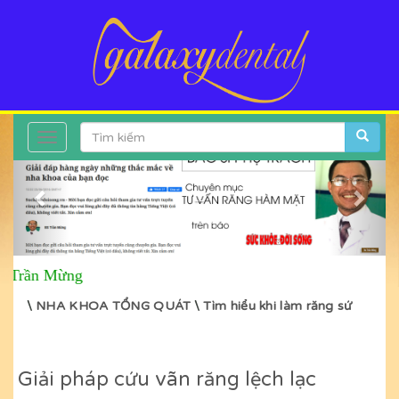
Toggle
Previous
Next
navigation
--
 Trần Mừng
\
NHA KHOA TỔNG QUÁT
\
Tìm hiểu khi làm răng sứ
Giải pháp cứu vãn răng lệch lạc