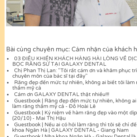
Bài cùng chuyên mục: Cảm nhận của khách 
03 ĐIỀU KHIẾN KHÁCH HÀNG HÀI LÒNG VỀ DỊ
BỌC RĂNG SỨ TẠI GALAXY DENTAL
Chị Phan Thị Lan: "Tôi rất cám ơn và khâm phục tr
chuyên môn của bác sĩ tại đây"
Răng đẹp đến mức tự nhiên, không ai biết tôi làm
thẩm mỹ cả
Cám ơn GALAXY DENTAL thật nhiều!!!
Guestbook | Răng đẹp đến mức tự nhiên, không ai 
làm răng thẩm mỹ cả - Đỗ Hoài Lê
Guestbook | Kỷ niệm về hàm răng đẹp vào một dịp
(20/10) - Mai Thị Hậu
Guestbook | Nếu ai có hỏi làm răng thì tôi sẽ chỉ đ
khoa Ngân Hà | GALAXY DENTAL - Giang Nam
Guestbook | Nha khoa Ngân Hà - Galaxy Dental là 