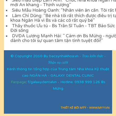
Siêu mẫu Diệp Lâm Anh: "Chúc Nha khoa Ngân H
mới An khang - Thịnh vượng"
Siêu Mẫu Hoàng Oanh: "Nhân viên ân cần. Tôi rất 
Lâm Chí Dũng: "Bé nhà tôi rất thích được điều trị t
khoa Ngân Hà vì Bs và các cô rất quý bé"
Thầy thuốc Ưu tú - Bs Trần Sĩ Tuấn - TBT Báo Sức
Đời sống
DVĐA Lương Mạnh Hải: " Cám ơn Bs Mừng - người
dành cho tôi sự quan tâm tận tình tuyệt đối!"
©
Copyright
2010 By bacsynhakhoa.vn -
Trao kiến thức -
Nhận nụ cười
Kênh thông tin tổng hợp của Trung tâm Nha khoa Kỹ thuật
cao NGÂN HÀ - GALAXY DENTAL CLINIC
Fanpage
:
f/galaxydentalvn - Hotline: 0938 999 126 Bs
Mừng
THIẾT KẾ BỞI MỸÝ - WWW.MYY.VN