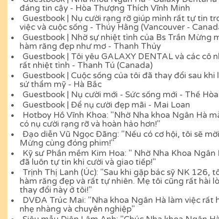
đáng tin cậy - Hòa Thượng Thích Vĩnh Minh
Guestbook | Nụ cười rạng rỡ giúp mình rất tự tin t
việc và cuộc sống - Thúy Hằng (Vancouver - Canad
Guestbook | Nhờ sự nhiệt tình của Bs Trần Mừng m
hàm răng đẹp như mơ - Thanh Thủy
Guestbook | Tôi yêu GALAXY DENTAL và các cô n
rất nhiệt tình - Thanh Tú (Canada)
Guestbook | Cuộc sống của tôi đã thay đổi sau khi
sứ thẩm mỹ - Hà Bắc
Guestbook | Nụ cười mới - Sức sống mới - Thế Hòa
Guestbook | Để nụ cười đẹp mãi - Mai Loan
Hotboy Hồ Vĩnh Khoa: "Nhờ Nha khoa Ngân Hà m
có nụ cười rạng rỡ và hoàn hảo hơn!"
Đạo diễn Vũ Ngọc Đãng: "Nếu có cơ hội, tôi sẽ mờ
Mừng cùng đóng phim!"
Kỹ sư Phần mềm Kim Hoa: " Nhờ Nha Khoa Ngân H
đã luôn tự tin khi cười và giao tiếp!"
Trịnh Thị Lanh (Úc): "Sau khi gặp bác sỹ NK 126, tô
hàm răng đẹp và rất tự nhiên. Mẹ tôi cũng rất hài lò
thay đổi này ở tôi!"
DVĐA Trúc Mai: "Nha khoa Ngân Hà làm việc rất h
nhẹ nhàng và chuyên nghiệp"