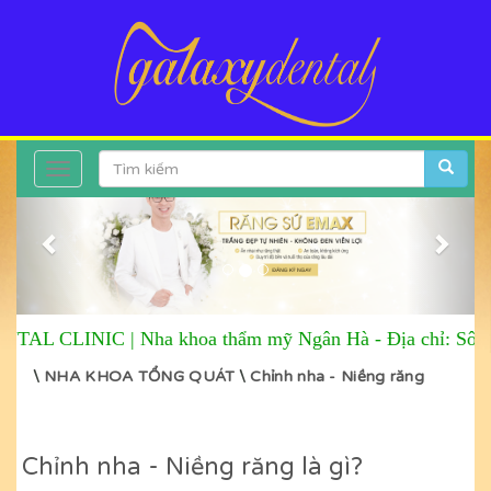
Toggle
Previous
Next
navigation
CLINIC |
Nha khoa thẩm mỹ Ngân Hà
-
Địa chỉ: Sô 6 Ho
\
NHA KHOA TỔNG QUÁT
\
Chỉnh nha - Niềng răng
Chỉnh nha - Niềng răng là gì?