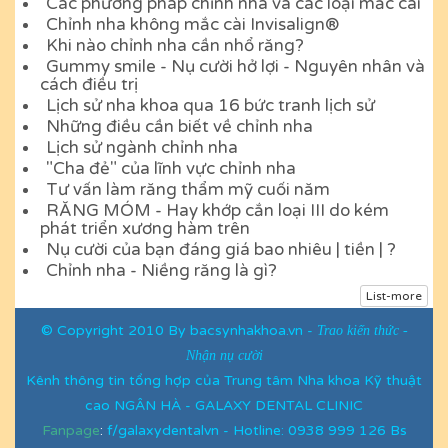
Các phương pháp chỉnh nha và các loại mắc cài
Chỉnh nha không mắc cài Invisalign®
Khi nào chỉnh nha cần nhổ răng?
Gummy smile - Nụ cười hở lợi - Nguyên nhân và
cách điều trị
Lịch sử nha khoa qua 16 bức tranh lịch sử
Những điều cần biết về chỉnh nha
Lịch sử ngành chỉnh nha
"Cha đẻ" của lĩnh vực chỉnh nha
Tư vấn làm răng thẩm mỹ cuối năm
RĂNG MÓM - Hay khớp cắn loại III do kém
phát triển xương hàm trên
Nụ cười của bạn đáng giá bao nhiêu | tiền | ?
Chỉnh nha - Niềng răng là gì?
List-more
©
Copyright
2010 By bacsynhakhoa.vn -
Trao kiến thức -
Nhận nụ cười
Kênh thông tin tổng hợp của Trung tâm Nha khoa Kỹ thuật
cao NGÂN HÀ - GALAXY DENTAL CLINIC
Fanpage
:
f/galaxydentalvn - Hotline: 0938 999 126 Bs