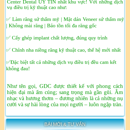
Center Dental UY TÍN nhất khu vực!
Với những dịch
vụ điều trị kỹ thuật cao như:
✅ Làm răng sứ thẩm mỹ | Mặt dán Veneer sứ thẩm mỹ
| Không mài răng | Bảo tồn tối đa răng gốc
✅ Cấy ghép implant chất lượng, đúng quy trình
✅ Chỉnh nha niềng răng kỹ thuật cao, thế hệ mới nhất
✅Đặc biệt tất cả những dịch vụ điều trị đều cam kết
không đau!
Như tên gọi, GDC được thiết kế với phong cách
hiện đại mà ấm cúng; sang trọng mà gần gũi. Âm
nhạc và hương thơm – đương nhiên là cả những nụ
cười và sự hài lòng của mọi người – luôn ngập tràn.
BÀI MỚI & TƯ VẤN