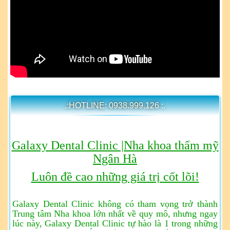
.:HOTLINE: 0938.999.126 :.
Galaxy Dental Clinic |Nha khoa thẩm mỹ
Ngân Hà
Luôn đề cao những giá trị cốt lõi!
Galaxy Dental Clinic không có tham vọng trở thành
Trung tâm Nha khoa lớn nhất về quy mô, nhưng ngay
lúc này, Galaxy Dental Clinic tự hào là 1 trong những