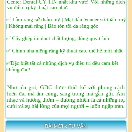
Center Dental UY TÍN nhất khu vực!
Với những dịch
vụ điều trị kỹ thuật cao như:
✅ Làm răng sứ thẩm mỹ | Mặt dán Veneer sứ thẩm mỹ
| Không mài răng | Bảo tồn tối đa răng gốc
✅ Cấy ghép implant chất lượng, đúng quy trình
✅ Chỉnh nha niềng răng kỹ thuật cao, thế hệ mới nhất
✅Đặc biệt tất cả những dịch vụ điều trị đều cam kết
không đau!
Như tên gọi, GDC được thiết kế với phong cách
hiện đại mà ấm cúng; sang trọng mà gần gũi. Âm
nhạc và hương thơm – đương nhiên là cả những nụ
cười và sự hài lòng của mọi người – luôn ngập tràn.
BÀI MỚI & TƯ VẤN