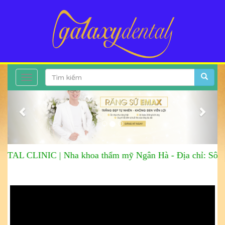
Toggle
Previous
Next
navigation
AL CLINIC |
Nha khoa thẩm mỹ Ngân Hà
-
Địa chỉ: Sô 6