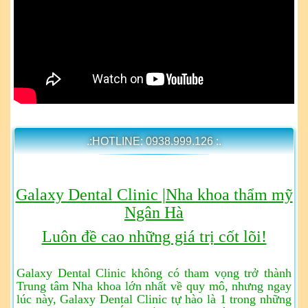
.:HOTLINE: 0938.999.126 :.
Galaxy Dental Clinic |Nha khoa thẩm mỹ
Ngân Hà
Luôn đề cao những giá trị cốt lõi!
Galaxy Dental Clinic không có tham vọng trở thành
Trung tâm Nha khoa lớn nhất về quy mô, nhưng ngay
lúc này, Galaxy Dental Clinic tự hào là 1 trong những