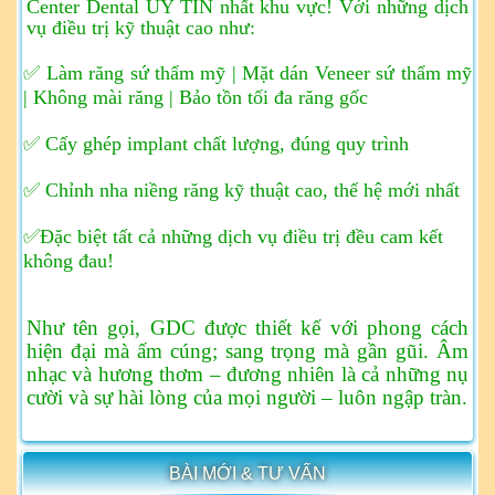
Center Dental UY TÍN nhất khu vực!
Với những dịch
vụ điều trị kỹ thuật cao như:
✅ Làm răng sứ thẩm mỹ | Mặt dán Veneer sứ thẩm mỹ
| Không mài răng | Bảo tồn tối đa răng gốc
✅ Cấy ghép implant chất lượng, đúng quy trình
✅ Chỉnh nha niềng răng kỹ thuật cao, thế hệ mới nhất
✅Đặc biệt tất cả những dịch vụ điều trị đều cam kết
không đau!
Như tên gọi, GDC được thiết kế với phong cách
hiện đại mà ấm cúng; sang trọng mà gần gũi. Âm
nhạc và hương thơm – đương nhiên là cả những nụ
cười và sự hài lòng của mọi người – luôn ngập tràn.
BÀI MỚI & TƯ VẤN