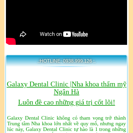
.:HOTLINE: 0938.999.126 :.
Galaxy Dental Clinic |Nha khoa thẩm mỹ
Ngân Hà
Luôn đề cao những giá trị cốt lõi!
Galaxy Dental Clinic không có tham vọng trở thành
Trung tâm Nha khoa lớn nhất về quy mô, nhưng ngay
lúc này, Galaxy Dental Clinic tự hào là 1 trong những