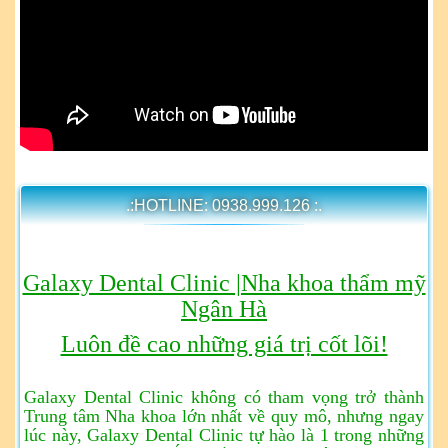
.:HOTLINE: 0938.999.126 :.
Galaxy Dental Clinic |Nha khoa thẩm mỹ
Ngân Hà
Luôn đề cao những giá trị cốt lõi!
Galaxy Dental Clinic không có tham vọng trở thành
Trung tâm Nha khoa lớn nhất về quy mô, nhưng ngay
lúc này, Galaxy Dental Clinic tự hào là 1 trong những