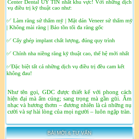
Center Dental UY TÍN nhất khu vực!
Với những dịch
vụ điều trị kỹ thuật cao như:
✅ Làm răng sứ thẩm mỹ | Mặt dán Veneer sứ thẩm mỹ
| Không mài răng | Bảo tồn tối đa răng gốc
✅ Cấy ghép implant chất lượng, đúng quy trình
✅ Chỉnh nha niềng răng kỹ thuật cao, thế hệ mới nhất
✅Đặc biệt tất cả những dịch vụ điều trị đều cam kết
không đau!
Như tên gọi, GDC được thiết kế với phong cách
hiện đại mà ấm cúng; sang trọng mà gần gũi. Âm
nhạc và hương thơm – đương nhiên là cả những nụ
cười và sự hài lòng của mọi người – luôn ngập tràn.
BÀI MỚI & TƯ VẤN