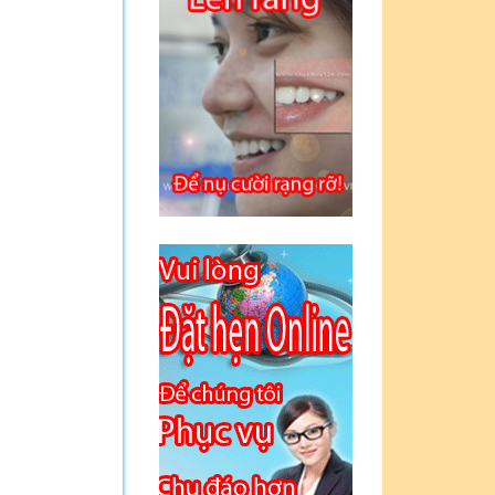
Guestbook | Cám
ơn bác sỹ đã giúp
em có hàm răng rất
đẹp và ưng ý -
Nguyễn Thu Trang
Bé Thu Tâm: "Xin
chân thành cám ơn