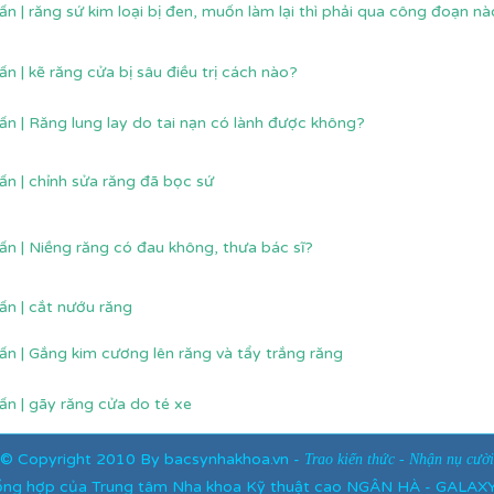
ấn | răng sứ kim loại bị đen, muốn làm lại thì phải qua công đoạn n
ấn | kẽ răng cửa bị sâu điều trị cách nào?
ấn | Răng lung lay do tai nạn có lành được không?
ấn | chỉnh sửa răng đã bọc sứ
ấn | Niềng răng có đau không, thưa bác sĩ?
ấn | cắt nướu răng
ấn | Gắng kim cương lên răng và tẩy trắng răng
ấn | gãy răng cửa do té xe
©
Copyright
2010 By bacsynhakhoa.vn -
Trao kiến thức - Nhận nụ cười
tổng hợp của Trung tâm Nha khoa Kỹ thuật cao NGÂN HÀ - GALA