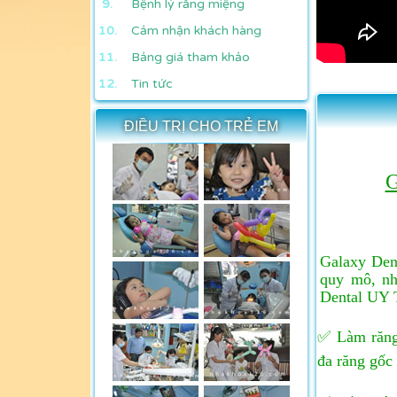
Bệnh lý răng miệng
Cảm nhận khách hàng
Bảng giá tham khảo
Tin tức
ĐIỀU TRỊ CHO TRẺ EM
G
Galaxy Den
quy mô, nh
Dental UY 
✅ Làm răng 
đa răng gốc