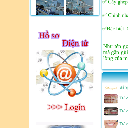
✅ Cấy ghép 
✅ Chỉnh nha
✅Đặc biệt t
Như tên gọ
mà gần gũi
lòng của m
Bảng
Tư v
Tư v
Tư v