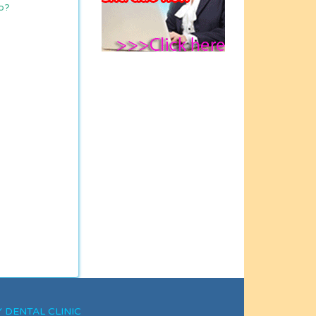
Nha khoa Ngân Hà
ào?
đã tận tình giúp đỡ
em trong quá trình
điều chỉnh răng do
bị mẻ vì tai nạn xe"
DVĐA Lương Mạnh
Hải: " Cám ơn Bs
Mừng - người luôn
dành cho tôi sự
quan tâm tận tình
tuyệt đối!"
XY DENTAL CLINIC