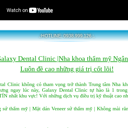
.:HOTLINE: 0938.999.126 :.
alaxy Dental Clinic |Nha khoa thẩm mỹ Ngâ
Luôn đề cao những giá trị cốt lõi!
tal Clinic không có tham vọng trở thành Trung tâm Nha kh
ưng ngay lúc này, Galaxy Dental Clinic tự hào là 1 tron
TÍN nhất khu vực!
Với những dịch vụ điều trị kỹ thuật cao n
sứ thẩm mỹ | Mặt dán Veneer sứ thẩm mỹ | Không mài răng