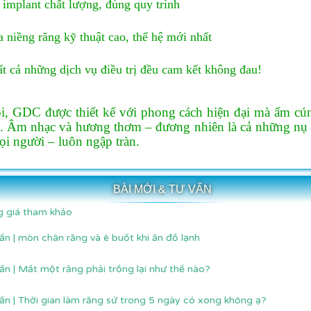
implant chất lượng, đúng quy trình
 niềng răng kỹ thuật cao, thế hệ mới nhất
ất cả những dịch vụ điều trị đều cam kết không đau!
i, GDC được thiết kế với phong cách hiện đại mà ấm cún
. Âm nhạc và hương thơm – đương nhiên là cả những nụ c
ọi người – luôn ngập tràn.
BÀI MỚI & TƯ VẤN
 giá tham khảo
ấn | mòn chân răng và ê buốt khi ăn đồ lạnh
ấn | Mất một răng phải trồng lại như thế nào?
ấn | Thời gian làm răng sứ trong 5 ngày có xong không ạ?