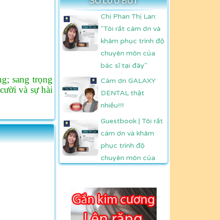
SỔ LƯU BÚT
Chị Phan Thị Lan:
"Tôi rất cám ơn và
khâm phục trình độ
chuyên môn của
bác sĩ tại đây"
g; sang trọng
Cám ơn GALAXY
ười và sự hài
DENTAL thật
nhiều!!!
Guestbook | Tôi rất
cám ơn và khâm
phục trình độ
chuyên môn của
bác sĩ Trần Mừng -
Phan Thị Lan
Guestbook | Cám
ơn Bác sỹ GALAXY
DENTAL