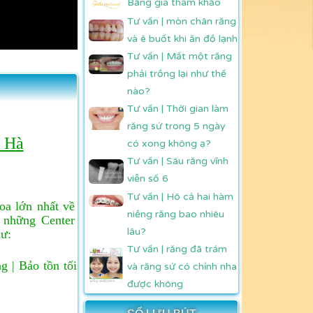
Bảng giá tham khảo
Tư vấn | mòn chân răng
và ê buốt khi ăn đồ lạnh
Tư vấn | Mất một răng
phải trồng lại như thế
nào?
Tư vấn | Thời gian làm
răng sứ trong 5 ngày
n Hà
có xong không ạ?
Tư vấn | Sâu răng vĩnh
viễn số 6
Tư vấn | Hô cả hai hàm
oa lớn nhất về
niềng răng bao nhiêu
g những Center
lâu?
hư:
Tư vấn | răng đã trám
 | Bảo tồn tối
và răng sứ có chỉnh nha
được không