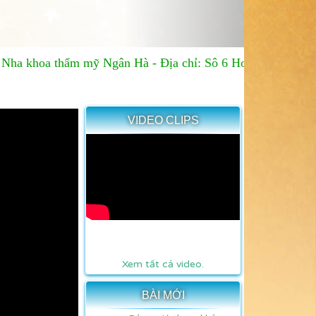
oa thẩm mỹ Ngân Hà
-
Địa chỉ: Sô 6 Hoa Phượng, P2, Quậ
VIDEO CLIPS
Xem tất cả video.
BÀI MỚI