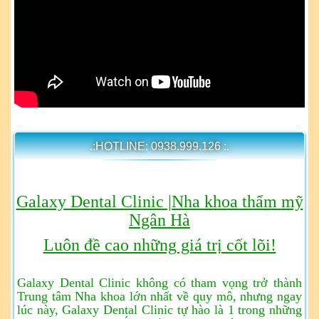
.:HOTLINE: 0938.999.126 :.
Galaxy Dental Clinic |Nha khoa thẩm mỹ
Ngân Hà
Luôn đề cao những giá trị cốt lõi!
Galaxy Dental Clinic không có tham vọng trở thành
Trung tâm Nha khoa lớn nhất về quy mô, nhưng ngay
lúc này, Galaxy Dental Clinic tự hào là 1 trong những