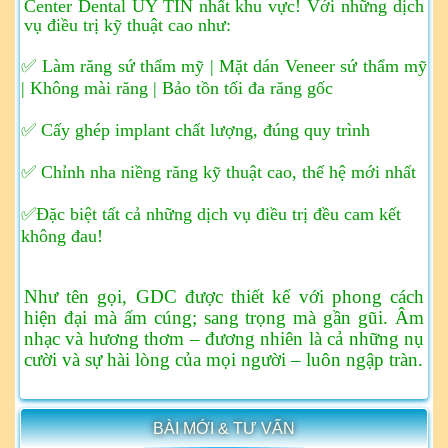
Center Dental UY TÍN nhất khu vực!
Với những dịch
vụ điều trị kỹ thuật cao như:
✅ Làm răng sứ thẩm mỹ | Mặt dán Veneer sứ thẩm mỹ
| Không mài răng | Bảo tồn tối đa răng gốc
✅ Cấy ghép implant chất lượng, đúng quy trình
✅ Chỉnh nha niềng răng kỹ thuật cao, thế hệ mới nhất
✅Đặc biệt tất cả những dịch vụ điều trị đều cam kết
không đau!
Như tên gọi, GDC được thiết kế với phong cách
hiện đại mà ấm cúng; sang trọng mà gần gũi. Âm
nhạc và hương thơm – đương nhiên là cả những nụ
cười và sự hài lòng của mọi người – luôn ngập tràn.
BÀI MỚI & TƯ VẤN