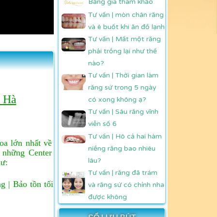
Bảng giá tham khảo
Tư vấn | mòn chân răng
và ê buốt khi ăn đồ lạnh
Tư vấn | Mất một răng
phải trồng lại như thế
nào?
Tư vấn | Thời gian làm
răng sứ trong 5 ngày
n Hà
có xong không ạ?
Tư vấn | Sâu răng vĩnh
viễn số 6
Tư vấn | Hô cả hai hàm
oa lớn nhất về
niềng răng bao nhiêu
g những Center
lâu?
hư:
Tư vấn | răng đã trám
 | Bảo tồn tối
và răng sứ có chỉnh nha
được không