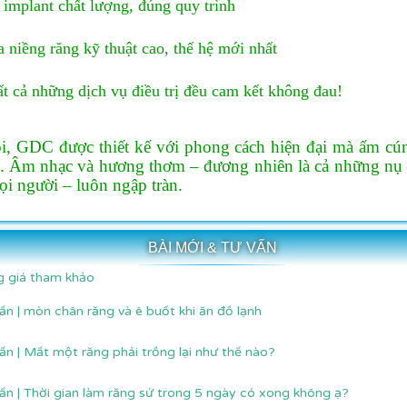
implant chất lượng, đúng quy trình
 niềng răng kỹ thuật cao, thế hệ mới nhất
ất cả những dịch vụ điều trị đều cam kết không đau!
i, GDC được thiết kế với phong cách hiện đại mà ấm cún
. Âm nhạc và hương thơm – đương nhiên là cả những nụ c
ọi người – luôn ngập tràn.
BÀI MỚI & TƯ VẤN
 giá tham khảo
ấn | mòn chân răng và ê buốt khi ăn đồ lạnh
ấn | Mất một răng phải trồng lại như thế nào?
ấn | Thời gian làm răng sứ trong 5 ngày có xong không ạ?