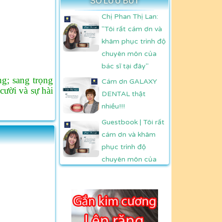
SỔ LƯU BÚT
Chị Phan Thị Lan:
"Tôi rất cám ơn và
khâm phục trình độ
chuyên môn của
bác sĩ tại đây"
g; sang trọng
Cám ơn GALAXY
ười và sự hài
DENTAL thật
nhiều!!!
Guestbook | Tôi rất
cám ơn và khâm
phục trình độ
chuyên môn của
bác sĩ Trần Mừng -
Phan Thị Lan
Guestbook | Cám
ơn Bác sỹ GALAXY
DENTAL