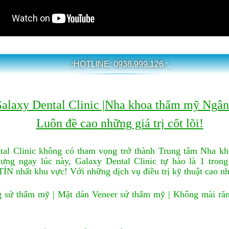
.:HOTLINE: 0938.999.126 :.
alaxy Dental Clinic |Nha khoa thẩm mỹ Ngâ
Luôn đề cao những giá trị cốt lõi!
tal Clinic không có tham vọng trở thành Trung tâm Nha kh
ưng ngay lúc này, Galaxy Dental Clinic tự hào là 1 tron
TÍN nhất khu vực!
Với những dịch vụ điều trị kỹ thuật cao n
sứ thẩm mỹ | Mặt dán Veneer sứ thẩm mỹ | Không mài răng