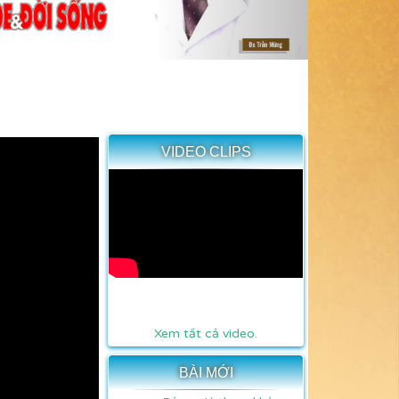
VIDEO CLIPS
Xem tất cả video.
BÀI MỚI