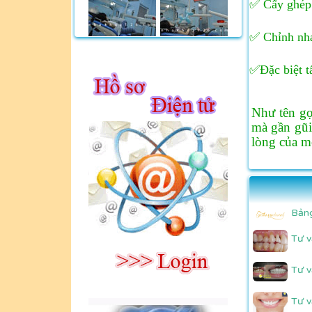
✅ Cấy ghép 
✅ Chỉnh nha
✅Đặc biệt t
Như tên gọ
mà gần gũi
lòng của m
Bảng
Tư v
Tư v
Tư v