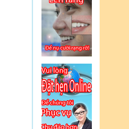
Guestbook | Cám
ơn bác sỹ đã giúp
em có hàm răng rất
đẹp và ưng ý -
Nguyễn Thu Trang
Bé Thu Tâm: "Xin
chân thành cám ơn