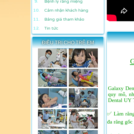
Bệnh lý răng miệng
Cảm nhận khách hàng
Bảng giá tham khảo
Tin tức
ĐIỀU TRỊ CHO TRẺ EM
G
Galaxy Den
quy mô, nh
Dental UY 
✅ Làm răng 
đa răng gốc