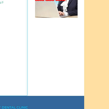
Nha khoa Ngân Hà
ào?
đã tận tình giúp đỡ
em trong quá trình
điều chỉnh răng do
bị mẻ vì tai nạn xe"
DVĐA Lương Mạnh
Hải: " Cám ơn Bs
Mừng - người luôn
dành cho tôi sự
quan tâm tận tình
tuyệt đối!"
XY DENTAL CLINIC