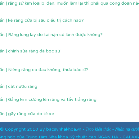
ấn | răng sứ kim loại bị đen, muốn làm lại thì phải qua công đoạn n
ấn | kẽ răng cửa bị sâu điều trị cách nào?
ấn | Răng lung lay do tai nạn có lành được không?
ấn | chỉnh sửa răng đã bọc sứ
ấn | Niềng răng có đau không, thưa bác sĩ?
ấn | cắt nướu răng
ấn | Gắng kim cương lên răng và tẩy trắng răng
ấn | gãy răng cửa do té xe
©
Copyright
2010 By bacsynhakhoa.vn -
Trao kiến thức - Nhận nụ cười
tổng hợp của Trung tâm Nha khoa Kỹ thuật cao NGÂN HÀ - GALA