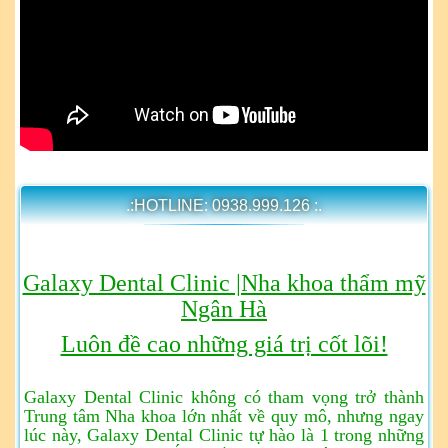
.:HOTLINE: 0938.999.126 :.
Galaxy Dental Clinic |Nha khoa thẩm mỹ
Ngân Hà
Luôn đề cao những giá trị cốt lõi!
Galaxy Dental Clinic không có tham vọng trở thành
Trung tâm Nha khoa lớn nhất về quy mô, nhưng ngay
lúc này, Galaxy Dental Clinic tự hào là 1 trong những