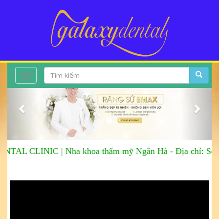
Toggle
Previous
Next
navigation
TAL CLINIC |
Nha khoa thẩm mỹ Ngân Hà
-
Địa chỉ: Sô 