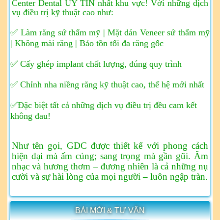
Center Dental UY TÍN nhất khu vực!
Với những dịch
vụ điều trị kỹ thuật cao như:
✅ Làm răng sứ thẩm mỹ | Mặt dán Veneer sứ thẩm mỹ
| Không mài răng | Bảo tồn tối đa răng gốc
✅ Cấy ghép implant chất lượng, đúng quy trình
✅ Chỉnh nha niềng răng kỹ thuật cao, thế hệ mới nhất
✅Đặc biệt tất cả những dịch vụ điều trị đều cam kết
không đau!
Như tên gọi, GDC được thiết kế với phong cách
hiện đại mà ấm cúng; sang trọng mà gần gũi. Âm
nhạc và hương thơm – đương nhiên là cả những nụ
cười và sự hài lòng của mọi người – luôn ngập tràn.
BÀI MỚI & TƯ VẤN