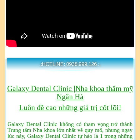
.:HOTLINE: 0938.999.126 :.
Galaxy Dental Clinic |Nha khoa thẩm mỹ
Ngân Hà
Luôn đề cao những giá trị cốt lõi!
Galaxy Dental Clinic không có tham vọng trở thành
Trung tâm Nha khoa lớn nhất về quy mô, nhưng ngay
lúc này, Galaxy Dental Clinic tự hào là 1 trong những