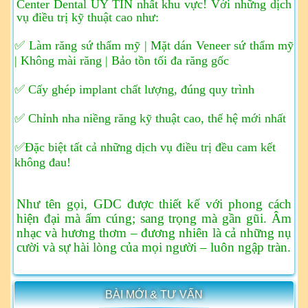
Center Dental UY TÍN nhất khu vực!
Với những dịch
vụ điều trị kỹ thuật cao như:
✅ Làm răng sứ thẩm mỹ | Mặt dán Veneer sứ thẩm mỹ
| Không mài răng | Bảo tồn tối đa răng gốc
✅ Cấy ghép implant chất lượng, đúng quy trình
✅ Chỉnh nha niềng răng kỹ thuật cao, thế hệ mới nhất
✅Đặc biệt tất cả những dịch vụ điều trị đều cam kết
không đau!
Như tên gọi, GDC được thiết kế với phong cách
hiện đại mà ấm cúng; sang trọng mà gần gũi. Âm
nhạc và hương thơm – đương nhiên là cả những nụ
cười và sự hài lòng của mọi người – luôn ngập tràn.
BÀI MỚI & TƯ VẤN