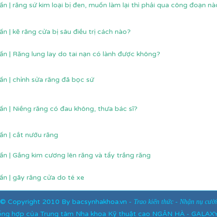
ấn | răng sứ kim loại bị đen, muốn làm lại thì phải qua công đoạn n
ấn | kẽ răng cửa bị sâu điều trị cách nào?
ấn | Răng lung lay do tai nạn có lành được không?
ấn | chỉnh sửa răng đã bọc sứ
ấn | Niềng răng có đau không, thưa bác sĩ?
ấn | cắt nướu răng
ấn | Gắng kim cương lên răng và tẩy trắng răng
ấn | gãy răng cửa do té xe
©
Copyright
2010 By bacsynhakhoa.vn -
Trao kiến thức - Nhận nụ cười
tổng hợp của Trung tâm Nha khoa Kỹ thuật cao NGÂN HÀ - GALA