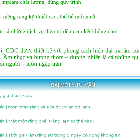
implant chất lượng, đúng quy trình
 niềng răng kỹ thuật cao, thế hệ mới nhất
ất cả những dịch vụ điều trị đều cam kết không đau!
i, GDC được thiết kế với phong cách hiện đại mà ấm cún
. Âm nhạc và hương thơm – đương nhiên là cả những nụ c
ọi người – luôn ngập tràn.
BÀI MỚI & TƯ VẤN
 giá tham khảo
ấn | mòn chân răng và ê buốt khi ăn đồ lạnh
ấn | Mất một răng phải trồng lại như thế nào?
ấn | Thời gian làm răng sứ trong 5 ngày có xong không ạ?