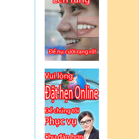
Guestbook | Cám
ơn bác sỹ đã giúp
em có hàm răng rất
đẹp và ưng ý -
Nguyễn Thu Trang
Bé Thu Tâm: "Xin
chân thành cám ơn