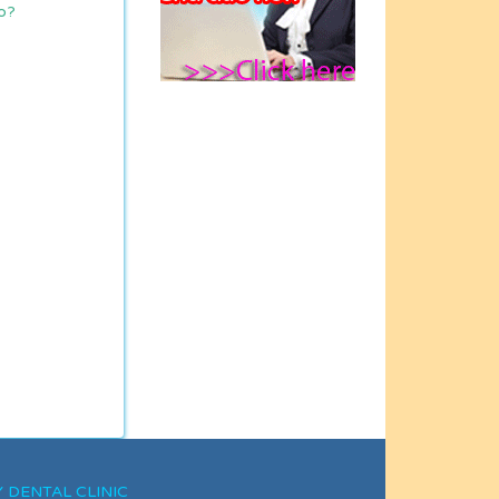
Nha khoa Ngân Hà
ào?
đã tận tình giúp đỡ
em trong quá trình
điều chỉnh răng do
bị mẻ vì tai nạn xe"
DVĐA Lương Mạnh
Hải: " Cám ơn Bs
Mừng - người luôn
dành cho tôi sự
quan tâm tận tình
tuyệt đối!"
XY DENTAL CLINIC