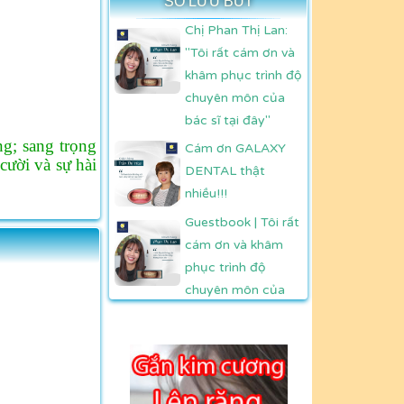
SỔ LƯU BÚT
Chị Phan Thị Lan:
"Tôi rất cám ơn và
khâm phục trình độ
chuyên môn của
bác sĩ tại đây"
g; sang trọng
Cám ơn GALAXY
ười và sự hài
DENTAL thật
nhiều!!!
Guestbook | Tôi rất
cám ơn và khâm
phục trình độ
chuyên môn của
bác sĩ Trần Mừng -
Phan Thị Lan
Guestbook | Cám
ơn Bác sỹ GALAXY
DENTAL