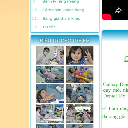
Bệnh lý răng miệng
Cảm nhận khách hàng
Bảng giá tham khảo
Tin tức
ĐIỀU TRỊ CHO TRẺ EM
G
Galaxy Den
quy mô, nh
Dental UY 
✅ Làm răng 
đa răng gốc