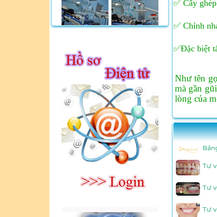
✅ Cấy ghép 
✅ Chỉnh nha
✅Đặc biệt t
Như tên gọ
mà gần gũi
lòng của m
Bảng
Tư v
Tư v
Tư v