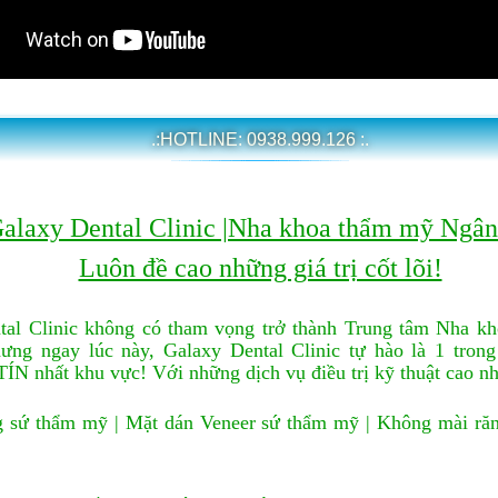
.:HOTLINE: 0938.999.126 :.
alaxy Dental Clinic |Nha khoa thẩm mỹ Ngâ
Luôn đề cao những giá trị cốt lõi!
tal Clinic không có tham vọng trở thành Trung tâm Nha kh
ưng ngay lúc này, Galaxy Dental Clinic tự hào là 1 tron
TÍN nhất khu vực!
Với những dịch vụ điều trị kỹ thuật cao n
sứ thẩm mỹ | Mặt dán Veneer sứ thẩm mỹ | Không mài răng