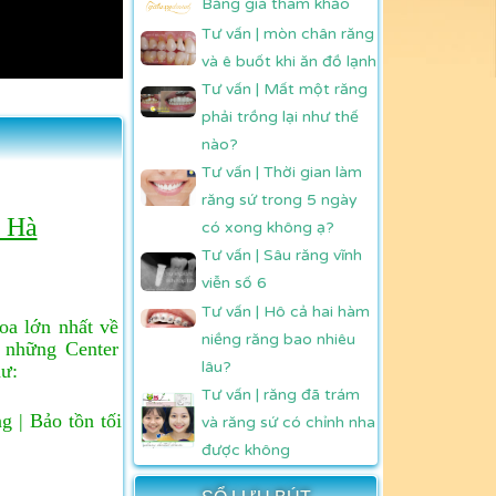
Bảng giá tham khảo
Tư vấn | mòn chân răng
và ê buốt khi ăn đồ lạnh
Tư vấn | Mất một răng
phải trồng lại như thế
nào?
Tư vấn | Thời gian làm
răng sứ trong 5 ngày
n Hà
có xong không ạ?
Tư vấn | Sâu răng vĩnh
viễn số 6
Tư vấn | Hô cả hai hàm
oa lớn nhất về
niềng răng bao nhiêu
g những Center
lâu?
hư:
Tư vấn | răng đã trám
 | Bảo tồn tối
và răng sứ có chỉnh nha
được không